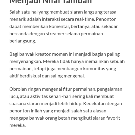
Salah satu hal yang membuat siaran langsung terasa
menarik adalah interaksi secara real-time. Penonton
dapat memberikan komentar, bertanya, atau sekadar
bercanda dengan streamer selama permainan
berlangsung.
Bagi banyak kreator, momen ini menjadi bagian paling
menyenangkan. Mereka tidak hanya memainkan sebuah
permainan, tetapi juga membangun komunitas yang
aktif berdiskusi dan saling mengenal.
Obrolan ringan mengenai fitur permainan, pengalaman
lucu, atau aktivitas sehari-hari sering kali membuat
suasana siaran menjadi lebih hidup. Kedekatan dengan
penonton inilah yang menjadi salah satu alasan
mengapa banyak orang betah mengikuti siaran favorit
mereka.