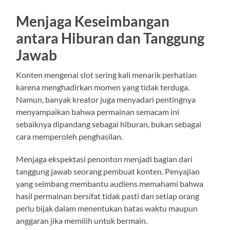
Menjaga Keseimbangan
antara Hiburan dan Tanggung
Jawab
Konten mengenai slot sering kali menarik perhatian
karena menghadirkan momen yang tidak terduga.
Namun, banyak kreator juga menyadari pentingnya
menyampaikan bahwa permainan semacam ini
sebaiknya dipandang sebagai hiburan, bukan sebagai
cara memperoleh penghasilan.
Menjaga ekspektasi penonton menjadi bagian dari
tanggung jawab seorang pembuat konten. Penyajian
yang seimbang membantu audiens memahami bahwa
hasil permainan bersifat tidak pasti dan setiap orang
perlu bijak dalam menentukan batas waktu maupun
anggaran jika memilih untuk bermain.