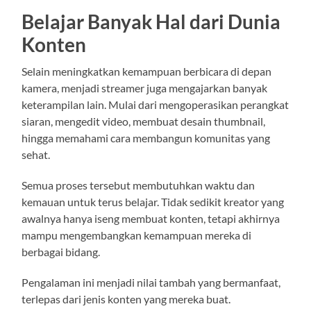
Belajar Banyak Hal dari Dunia
Konten
Selain meningkatkan kemampuan berbicara di depan
kamera, menjadi streamer juga mengajarkan banyak
keterampilan lain. Mulai dari mengoperasikan perangkat
siaran, mengedit video, membuat desain thumbnail,
hingga memahami cara membangun komunitas yang
sehat.
Semua proses tersebut membutuhkan waktu dan
kemauan untuk terus belajar. Tidak sedikit kreator yang
awalnya hanya iseng membuat konten, tetapi akhirnya
mampu mengembangkan kemampuan mereka di
berbagai bidang.
Pengalaman ini menjadi nilai tambah yang bermanfaat,
terlepas dari jenis konten yang mereka buat.