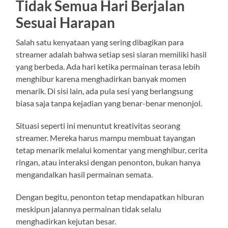
Tidak Semua Hari Berjalan
Sesuai Harapan
Salah satu kenyataan yang sering dibagikan para
streamer adalah bahwa setiap sesi siaran memiliki hasil
yang berbeda. Ada hari ketika permainan terasa lebih
menghibur karena menghadirkan banyak momen
menarik. Di sisi lain, ada pula sesi yang berlangsung
biasa saja tanpa kejadian yang benar-benar menonjol.
Situasi seperti ini menuntut kreativitas seorang
streamer. Mereka harus mampu membuat tayangan
tetap menarik melalui komentar yang menghibur, cerita
ringan, atau interaksi dengan penonton, bukan hanya
mengandalkan hasil permainan semata.
Dengan begitu, penonton tetap mendapatkan hiburan
meskipun jalannya permainan tidak selalu
menghadirkan kejutan besar.