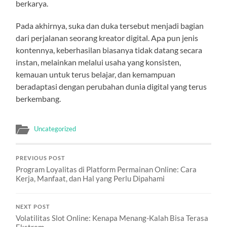
berkarya.
Pada akhirnya, suka dan duka tersebut menjadi bagian
dari perjalanan seorang kreator digital. Apa pun jenis
kontennya, keberhasilan biasanya tidak datang secara
instan, melainkan melalui usaha yang konsisten,
kemauan untuk terus belajar, dan kemampuan
beradaptasi dengan perubahan dunia digital yang terus
berkembang.
Uncategorized
PREVIOUS POST
Program Loyalitas di Platform Permainan Online: Cara
Kerja, Manfaat, dan Hal yang Perlu Dipahami
NEXT POST
Volatilitas Slot Online: Kenapa Menang-Kalah Bisa Terasa
Ekstrem