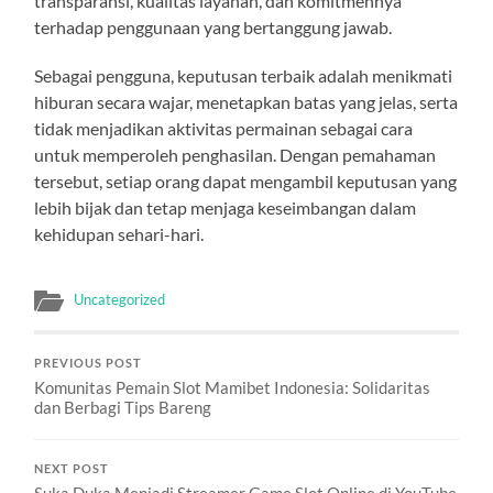
transparansi, kualitas layanan, dan komitmennya
terhadap penggunaan yang bertanggung jawab.
Sebagai pengguna, keputusan terbaik adalah menikmati
hiburan secara wajar, menetapkan batas yang jelas, serta
tidak menjadikan aktivitas permainan sebagai cara
untuk memperoleh penghasilan. Dengan pemahaman
tersebut, setiap orang dapat mengambil keputusan yang
lebih bijak dan tetap menjaga keseimbangan dalam
kehidupan sehari-hari.
Uncategorized
PREVIOUS POST
Komunitas Pemain Slot Mamibet Indonesia: Solidaritas
dan Berbagi Tips Bareng
NEXT POST
Suka Duka Menjadi Streamer Game Slot Online di YouTube