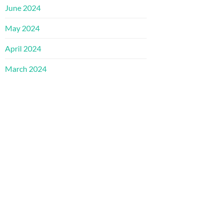
June 2024
May 2024
April 2024
March 2024