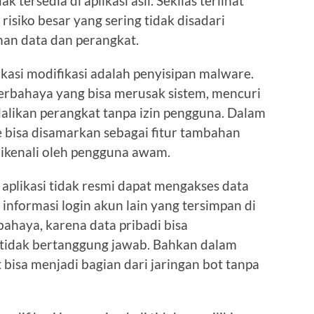
k tersedia di aplikasi asli. Sekilas terlihat
t risiko besar yang sering tidak disadari
nan data dan perangkat.
kasi modifikasi adalah penyisipan malware.
erbahaya yang bisa merusak sistem, mencuri
alikan perangkat tanpa izin pengguna. Dalam
re bisa disamarkan sebagai fitur tambahan
 dikenali oleh pengguna awam.
plikasi tidak resmi dapat mengakses data
a informasi login akun lain yang tersimpan di
bahaya, karena data pribadi bisa
 tidak bertanggung jawab. Bahkan dalam
bisa menjadi bagian dari jaringan bot tanpa