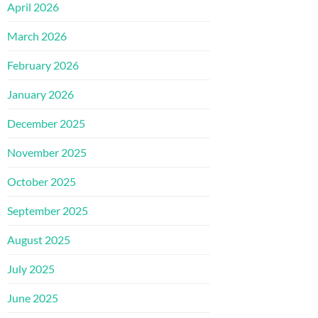
April 2026
March 2026
February 2026
January 2026
December 2025
November 2025
October 2025
September 2025
August 2025
July 2025
June 2025