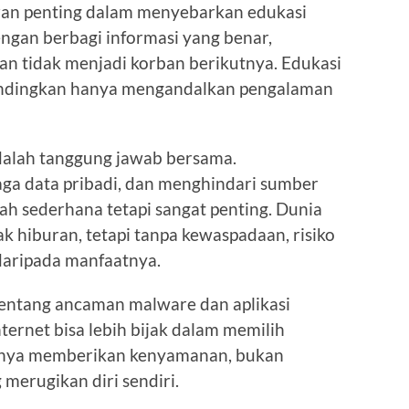
eran penting dalam menyebarkan edukasi
engan berbagi informasi yang benar,
an tidak menjadi korban berikutnya. Edukasi
ibandingkan hanya mengandalkan pengalaman
dalah tanggung jawab bersama.
ga data pribadi, dan menghindari sumber
ah sederhana tetapi sangat penting. Dunia
hiburan, tetapi tanpa kewaspadaan, risiko
 daripada manfaatnya.
entang ancaman malware dan aplikasi
ternet bisa lebih bijak dalam memilih
usnya memberikan kenyamanan, bukan
erugikan diri sendiri.