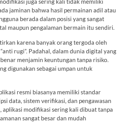
modifikasi juga sering kali tidak memiliki
ada jaminan bahwa hasil permainan adil atau
engguna berada dalam posisi yang sangat
gital maupun pengalaman bermain itu sendiri.
irkan karena banyak orang tergoda oleh
anti rugi”. Padahal, dalam dunia digital yang
-benar menjamin keuntungan tanpa risiko.
ering digunakan sebagai umpan untuk
ikasi resmi biasanya memiliki standar
si data, sistem verifikasi, dan pengawasan
aplikasi modifikasi sering kali dibuat tanpa
keamanan sangat besar dan mudah