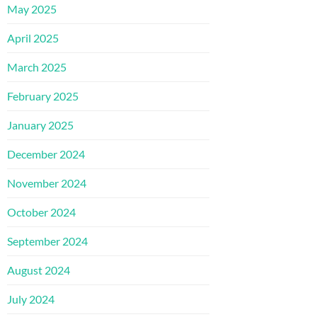
May 2025
April 2025
March 2025
February 2025
January 2025
December 2024
November 2024
October 2024
September 2024
August 2024
July 2024