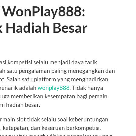
t WonPlay888:
k Hadiah Besar
si kompetisi selalu menjadi daya tarik
salah satu pengalaman paling menegangkan dan
ot. Salah satu platform yang menghadirkan
menarik adalah
wonplay888
. Tidak hanya
 juga memberikan kesempatan bagi pemain
mi hadiah besar.
in slot tidak selalu soal keberuntungan
i, ketepatan, dan keseruan berkompetisi.