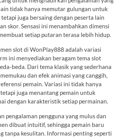
rancang untuk menghadirkan pengalaman yang
main tidak hanya memutar gulungan untuk
etapi juga bersaing dengan peserta lain
apan skor. Sensasi ini menambahkan dimensi
membuat setiap putaran terasa lebih hidup.
men slot di WonPlay888 adalah variasi
orm ini menyediakan beragam tema slot
beda-beda. Dari tema klasik yang sederhana
 memukau dan efek animasi yang canggih,
erensi pemain. Variasi ini tidak hanya
tetapi juga menantang pemain untuk
ai dengan karakteristik setiap permainan.
n pengalaman pengguna yang mulus dan
 dibuat intuitif, sehingga pemain baru
 tanpa kesulitan. Informasi penting seperti