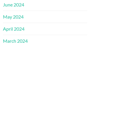
June 2024
May 2024
April 2024
March 2024