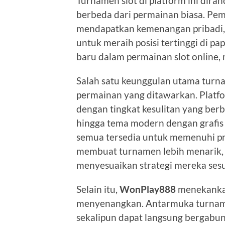
Turnamen slot di platform ini di
berbeda dari permainan biasa. Pe
mendapatkan kemenangan pribadi, t
untuk meraih posisi tertinggi di p
baru dalam permainan slot online, 
Salah satu keunggulan utama turna
permainan yang ditawarkan. Platf
dengan tingkat kesulitan yang ber
hingga tema modern dengan grafis
semua tersedia untuk memenuhi pref
membuat turnamen lebih menarik, 
menyesuaikan strategi mereka sesu
Selain itu,
WonPlay888
menekanka
menyenangkan. Antarmuka turnamen
sekalipun dapat langsung bergabung