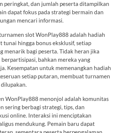
an peringkat, dan jumlah peserta ditampilkan
ain dapat fokus pada strategi bermain dan
ungan mencari informasi.
ri turnamen slot WonPlay888 adalah hadiah
 tunai hingga bonus eksklusif, setiap
 menarik bagi peserta. Tidak heran jika
berpartisipasi, bahkan mereka yang
saja. Kesempatan untuk memenangkan hadiah
eseruan setiap putaran, membuat turnamen
 dilupakan.
en WonPlay888 menonjol adalah komunitas
 sering berbagi strategi, tips, dan
usi online. Interaksi ini menciptakan
kaligus mendukung. Pemain baru dapat
eteran, sementara peserta berpengalaman