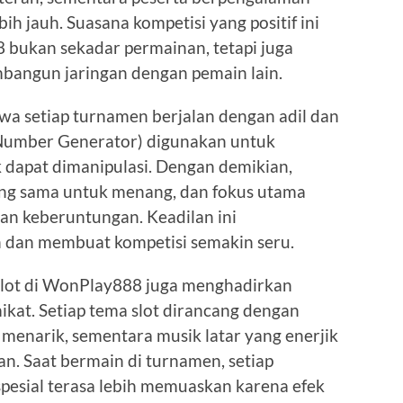
h jauh. Suasana kompetisi yang positif ini
bukan sekadar permainan, tetapi juga
mbangun jaringan dengan pemain lain.
 setiap turnamen berjalan dengan adil dan
Number Generator) digunakan untuk
k dapat dimanipulasi. Dengan demikian,
ang sama untuk menang, dan fokus utama
 dan keberuntungan. Keadilan ini
 dan membuat kompetisi semakin seru.
 slot di WonPlay888 juga menghadirkan
ikat. Setiap tema slot dirancang dengan
g menarik, sementara musik latar yang enerjik
. Saat bermain di turnamen, setiap
pesial terasa lebih memuaskan karena efek