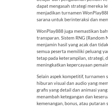
dapat mengasah strategi mereka lebi
menjadikan turnamen WonPlay888 
sarana untuk berinteraksi dan me
WonPlay888 juga memastikan bahwa
transparan. Sistem RNG (Random 
menjamin hasil yang acak dan tida
semua peserta memiliki peluang y
tetap pada keterampilan, strategi,
meningkatkan kepercayaan pemain
Selain aspek kompetitif, turnamen
hiburan visual dan audio yang mem
grafis yang detail dan animasi yan
menambah ketegangan dan keseruan
kemenangan, bonus, atau putaran s