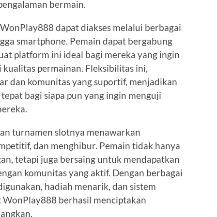
 pengalaman bermain.
t WonPlay888 dapat diakses melalui berbagai
ingga smartphone. Pemain dapat bergabung
at platform ini ideal bagi mereka yang ingin
kualitas permainan. Fleksibilitas ini,
r dan komunitas yang suportif, menjadikan
tepat bagi siapa pun yang ingin menguji
mereka.
an turnamen slotnya menawarkan
petitif, dan menghibur. Pemain tidak hanya
an, tetapi juga bersaing untuk mendapatkan
dengan komunitas yang aktif. Dengan berbagai
igunakan, hadiah menarik, dan sistem
ot WonPlay888 berhasil menciptakan
nangkan.