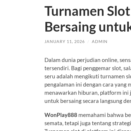
Turnamen Slo
Bersaing untu
JANUARY 11, 2026
/
ADMIN
Dalam dunia perjudian online, sensa
tersendiri. Bagi penggemar slot, 
seru adalah mengikuti turnamen sl
pengalaman ini dengan cara yang 
menawarkan hiburan, platform ini
untuk bersaing secara langsung de
WonPlay888
memahami bahwa berma
semata, tetapi juga tentang strateg