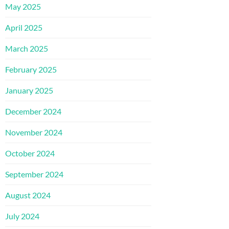
May 2025
April 2025
March 2025
February 2025
January 2025
December 2024
November 2024
October 2024
September 2024
August 2024
July 2024