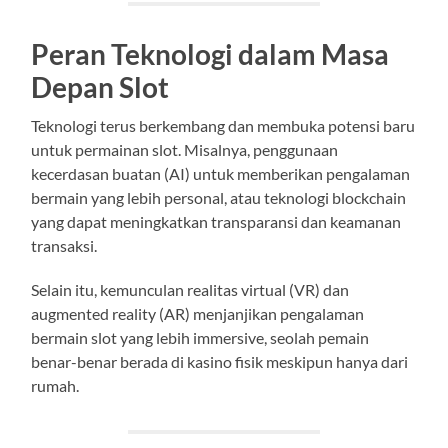
Peran Teknologi dalam Masa
Depan Slot
Teknologi terus berkembang dan membuka potensi baru
untuk permainan slot. Misalnya, penggunaan
kecerdasan buatan (AI) untuk memberikan pengalaman
bermain yang lebih personal, atau teknologi blockchain
yang dapat meningkatkan transparansi dan keamanan
transaksi.
Selain itu, kemunculan realitas virtual (VR) dan
augmented reality (AR) menjanjikan pengalaman
bermain slot yang lebih immersive, seolah pemain
benar-benar berada di kasino fisik meskipun hanya dari
rumah.