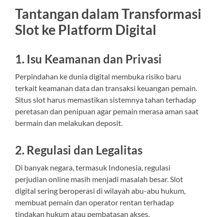
Tantangan dalam Transformasi
Slot ke Platform Digital
1. Isu Keamanan dan Privasi
Perpindahan ke dunia digital membuka risiko baru
terkait keamanan data dan transaksi keuangan pemain.
Situs slot harus memastikan sistemnya tahan terhadap
peretasan dan penipuan agar pemain merasa aman saat
bermain dan melakukan deposit.
2. Regulasi dan Legalitas
Di banyak negara, termasuk Indonesia, regulasi
perjudian online masih menjadi masalah besar. Slot
digital sering beroperasi di wilayah abu-abu hukum,
membuat pemain dan operator rentan terhadap
tindakan hukum atau pembatasan akses.