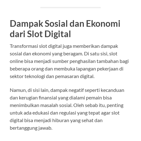
Dampak Sosial dan Ekonomi
dari Slot Digital
Transformasi slot digital juga memberikan dampak
sosial dan ekonomi yang beragam. Di satu sisi, slot
online bisa menjadi sumber penghasilan tambahan bagi
beberapa orang dan membuka lapangan pekerjaan di
sektor teknologi dan pemasaran digital.
Namun, di sisi lain, dampak negatif seperti kecanduan
dan kerugian finansial yang dialami pemain bisa
menimbulkan masalah sosial. Oleh sebab itu, penting
untuk ada edukasi dan regulasi yang tepat agar slot
digital bisa menjadi hiburan yang sehat dan
bertanggung jawab.