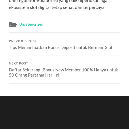
dan regulator, kolaborasi yang baik diperlukan agar
ekosistem slot digital tetap sehat dan terpercaya.
Uncategorized
PREVIOUS POST
Tips Memanfaatkan Bonus Deposit untuk Bermain Slot
NEXT POST
Daftar Sekarang! Bonus New Member 100% Hanya untuk
50 Orang Pertama Hari Ini