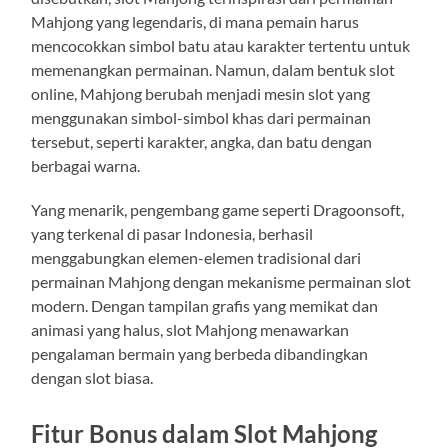
Mahjong yang legendaris, di mana pemain harus
mencocokkan simbol batu atau karakter tertentu untuk
memenangkan permainan. Namun, dalam bentuk slot
online, Mahjong berubah menjadi mesin slot yang
menggunakan simbol-simbol khas dari permainan
tersebut, seperti karakter, angka, dan batu dengan
berbagai warna.
Yang menarik, pengembang game seperti Dragoonsoft,
yang terkenal di pasar Indonesia, berhasil
menggabungkan elemen-elemen tradisional dari
permainan Mahjong dengan mekanisme permainan slot
modern. Dengan tampilan grafis yang memikat dan
animasi yang halus, slot Mahjong menawarkan
pengalaman bermain yang berbeda dibandingkan
dengan slot biasa.
Fitur Bonus dalam Slot Mahjong