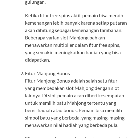
gulungan.
Ketika fitur free spins aktif, pemain bisa meraih
kemenangan lebih banyak karena setiap putaran
akan dihitung sebagai kemenangan tambahan.
Beberapa varian slot Mahjong bahkan
menawarkan multiplier dalam fitur free spins,
yang semakin meningkatkan hadiah yang bisa
didapatkan.
Fitur Mahjong Bonus
Fitur Mahjong Bonus adalah salah satu fitur
yang membedakan slot Mahjong dengan slot
lainnya. Di sini, pemain akan diberi kesempatan
untuk memilih batu Mahjong tertentu yang
berisi hadiah atau bonus. Pemain bisa memilih
simbol batu yang berbeda, yang masing-masing
menawarkan nilai hadiah yang berbeda pula.