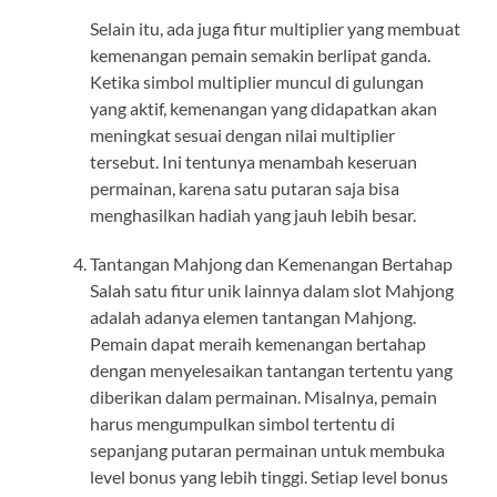
Selain itu, ada juga fitur multiplier yang membuat
kemenangan pemain semakin berlipat ganda.
Ketika simbol multiplier muncul di gulungan
yang aktif, kemenangan yang didapatkan akan
meningkat sesuai dengan nilai multiplier
tersebut. Ini tentunya menambah keseruan
permainan, karena satu putaran saja bisa
menghasilkan hadiah yang jauh lebih besar.
Tantangan Mahjong dan Kemenangan Bertahap
Salah satu fitur unik lainnya dalam slot Mahjong
adalah adanya elemen tantangan Mahjong.
Pemain dapat meraih kemenangan bertahap
dengan menyelesaikan tantangan tertentu yang
diberikan dalam permainan. Misalnya, pemain
harus mengumpulkan simbol tertentu di
sepanjang putaran permainan untuk membuka
level bonus yang lebih tinggi. Setiap level bonus