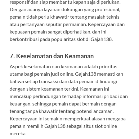
responsif dan siap membantu kapan saja diperlukan.
Dengan adanya layanan dukungan yang profesional,
pemain tidak perlu khawatir tentang masalah teknis
atau pertanyaan seputar permainan. Kepercayaan dan
kepuasan pemain sangat diperhatikan, dan ini
berkontribusi pada popularitas slot di Gajah138.
7. Keselamatan dan Keamanan
Aspek keselamatan dan keamanan adalah prioritas
utama bagi pemain judi online. Gajah138 memastikan
bahwa setiap transaksi dan data pemain dilindungi
dengan sistem keamanan terkini. Keamanan ini
mencakup perlindungan terhadap informasi pribadi dan
keuangan, sehingga pemain dapat bermain dengan
tenang tanpa khawatir tentang potensi ancaman.
Kepercayaan ini semakin memperkuat alasan mengapa
pemain memilih Gajah138 sebagai situs slot online
mereka.