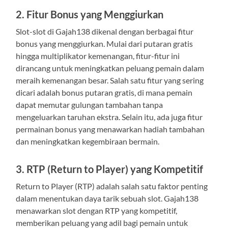
2. Fitur Bonus yang Menggiurkan
Slot-slot di Gajah138 dikenal dengan berbagai fitur
bonus yang menggiurkan. Mulai dari putaran gratis
hingga multiplikator kemenangan, fitur-fitur ini
dirancang untuk meningkatkan peluang pemain dalam
meraih kemenangan besar. Salah satu fitur yang sering
dicari adalah bonus putaran gratis, di mana pemain
dapat memutar gulungan tambahan tanpa
mengeluarkan taruhan ekstra. Selain itu, ada juga fitur
permainan bonus yang menawarkan hadiah tambahan
dan meningkatkan kegembiraan bermain.
3. RTP (Return to Player) yang Kompetitif
Return to Player (RTP) adalah salah satu faktor penting
dalam menentukan daya tarik sebuah slot. Gajah138
menawarkan slot dengan RTP yang kompetitif,
memberikan peluang yang adil bagi pemain untuk