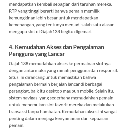
mendapatkan kembali sebagian dari taruhan mereka.
RTP yang tinggi berarti bahwa pemain memiliki
kemungkinan lebih besar untuk mendapatkan
kemenangan, yang tentunya menjadi salah satu alasan
mengapa slot di Gajah138 begitu digemari.
4. Kemudahan Akses dan Pengalaman
Pengguna yang Lancar
Gajah138 memudahkan akses ke permainan slotnya
dengan antarmuka yang ramah pengguna dan responsif.
Situs ini dirancang untuk memastikan bahwa
pengalaman bermain berjalan lancar di berbagai
perangkat, baik itu desktop maupun mobile. Selain itu,
sistem navigasi yang sederhana memudahkan pemain
untuk menemukan slot favorit mereka dan melakukan
transaksi tanpa hambatan. Kemudahan akses ini sangat
penting dalam menjaga kenyamanan dan kepuasan
pemain.