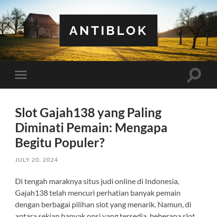
ANTIBLOK
Toggle
Toggle
search
mobile
field
menu
Slot Gajah138 yang Paling
Diminati Pemain: Mengapa
Begitu Populer?
JULY 20, 2024
Di tengah maraknya situs judi online di Indonesia,
Gajah138 telah mencuri perhatian banyak pemain
dengan berbagai pilihan slot yang menarik. Namun, di
antara sekian banyak opsi yang tersedia, beberapa slot