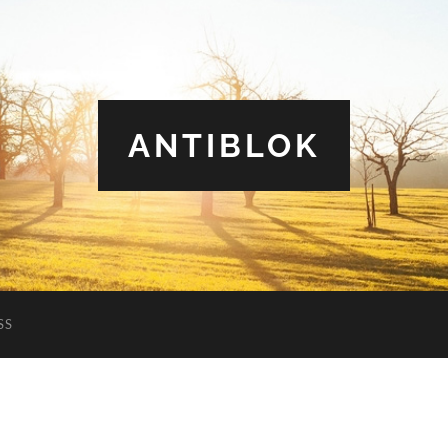
ANTIBLOK
SS