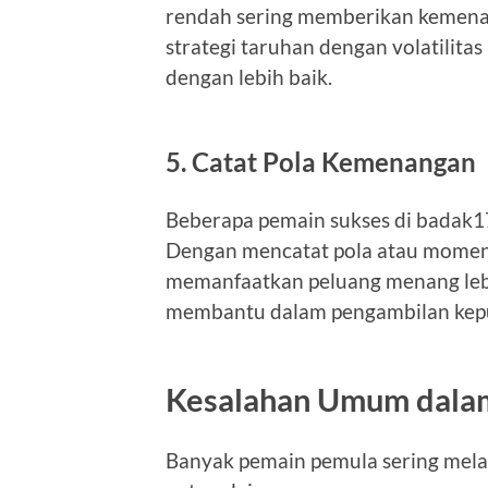
rendah sering memberikan kemenan
strategi taruhan dengan volatili
dengan lebih baik.
5. Catat Pola Kemenangan
Beberapa pemain sukses di badak
Dengan mencatat pola atau momen 
memanfaatkan peluang menang lebih
membantu dalam pengambilan kepu
Kesalahan Umum dalam
Banyak pemain pemula sering mela