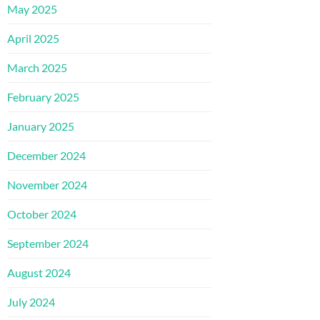
May 2025
April 2025
March 2025
February 2025
January 2025
December 2024
November 2024
October 2024
September 2024
August 2024
July 2024