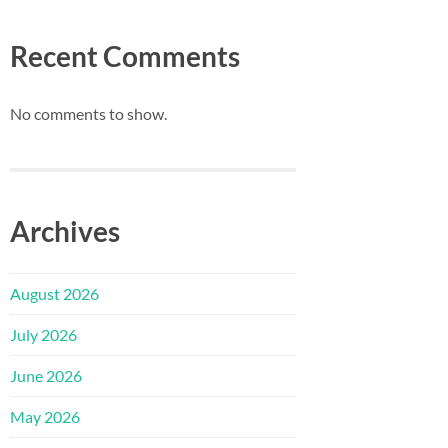
Recent Comments
No comments to show.
Archives
August 2026
July 2026
June 2026
May 2026