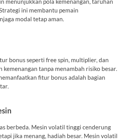
sin menunjukkan pola kemenangan, taruhan
 Strategi ini membantu pemain
aga modal tetap aman.
 bonus seperti free spin, multiplier, dan
an kemenangan tanpa menambah risiko besar.
manfaatkan fitur bonus adalah bagian
tar.
esin
itas berbeda. Mesin volatil tinggi cenderung
api jika menang, hadiah besar. Mesin volatil