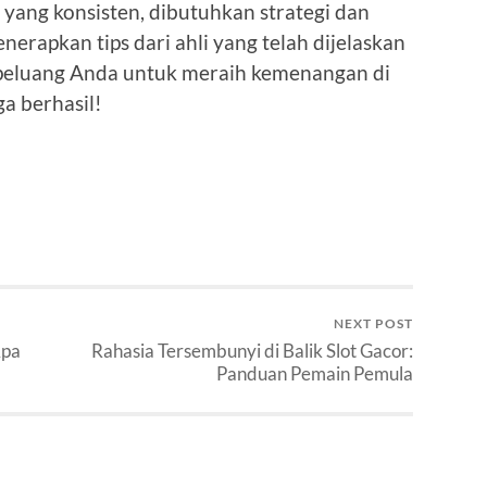
ang konsisten, dibutuhkan strategi dan
rapkan tips dari ahli yang telah dijelaskan
 peluang Anda untuk meraih kemenangan di
a berhasil!
NEXT POST
Apa
Rahasia Tersembunyi di Balik Slot Gacor:
Panduan Pemain Pemula