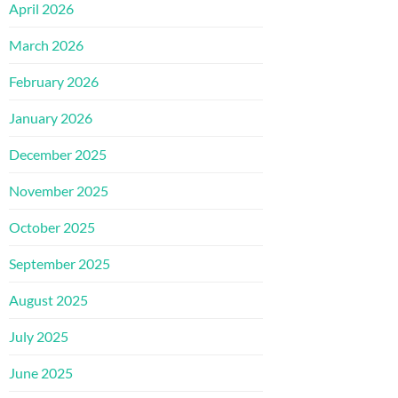
April 2026
March 2026
February 2026
January 2026
December 2025
November 2025
October 2025
September 2025
August 2025
July 2025
June 2025