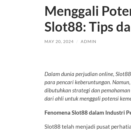
Menggali Pote
Slot88: Tips da
MAY 20, 2024
/
ADMIN
Dalam dunia perjudian online, Slot88
para pencari keberuntungan. Namun,
dibutuhkan strategi dan pemahaman y
dari ahli untuk menggali potensi ke
Fenomena Slot88 dalam Industri P
Slot88 telah menjadi pusat perhatia