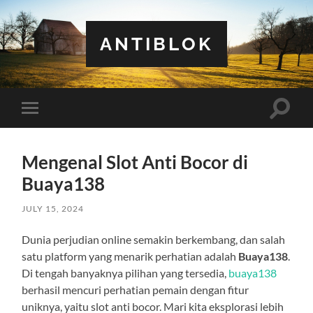
ANTIBLOK
Toggle
Toggle
search
mobile
field
menu
Mengenal Slot Anti Bocor di
Buaya138
JULY 15, 2024
Dunia perjudian online semakin berkembang, dan salah
satu platform yang menarik perhatian adalah
Buaya138
.
Di tengah banyaknya pilihan yang tersedia,
buaya138
berhasil mencuri perhatian pemain dengan fitur
uniknya, yaitu slot anti bocor. Mari kita eksplorasi lebih