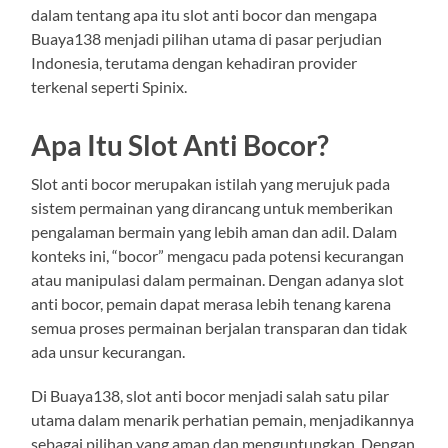
dalam tentang apa itu slot anti bocor dan mengapa
Buaya138 menjadi pilihan utama di pasar perjudian
Indonesia, terutama dengan kehadiran provider
terkenal seperti Spinix.
Apa Itu Slot Anti Bocor?
Slot anti bocor merupakan istilah yang merujuk pada
sistem permainan yang dirancang untuk memberikan
pengalaman bermain yang lebih aman dan adil. Dalam
konteks ini, “bocor” mengacu pada potensi kecurangan
atau manipulasi dalam permainan. Dengan adanya slot
anti bocor, pemain dapat merasa lebih tenang karena
semua proses permainan berjalan transparan dan tidak
ada unsur kecurangan.
Di Buaya138, slot anti bocor menjadi salah satu pilar
utama dalam menarik perhatian pemain, menjadikannya
sebagai pilihan yang aman dan menguntungkan. Dengan