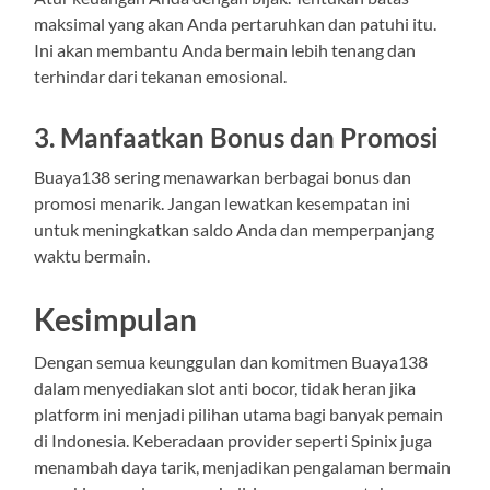
maksimal yang akan Anda pertaruhkan dan patuhi itu.
Ini akan membantu Anda bermain lebih tenang dan
terhindar dari tekanan emosional.
3.
Manfaatkan Bonus dan Promosi
Buaya138 sering menawarkan berbagai bonus dan
promosi menarik. Jangan lewatkan kesempatan ini
untuk meningkatkan saldo Anda dan memperpanjang
waktu bermain.
Kesimpulan
Dengan semua keunggulan dan komitmen Buaya138
dalam menyediakan slot anti bocor, tidak heran jika
platform ini menjadi pilihan utama bagi banyak pemain
di Indonesia. Keberadaan provider seperti Spinix juga
menambah daya tarik, menjadikan pengalaman bermain