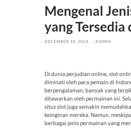
Mengenal Jenis
yang Tersedia d
DECEMBER 18, 2024
/
ADMIN
Di dunia perjudian online, slot on
diminati oleh para pemain di Indon
berpengalaman, banyak yang terpi
ditawarkan oleh permainan ini. Sela
situs slot juga semakin memudahk
keinginan mereka. Namun, meskipun
berbagai jenis permainan yang m