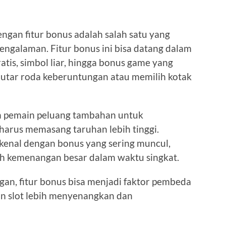
dengan fitur bonus adalah salah satu yang
pengalaman. Fitur bonus ini bisa datang dalam
atis, simbol liar, hingga bonus game yang
ar roda keberuntungan atau memilih kotak
an pemain peluang tambahan untuk
arus memasang taruhan lebih tinggi.
rkenal dengan bonus yang sering muncul,
 kemenangan besar dalam waktu singkat.
an, fitur bonus bisa menjadi faktor pembeda
 slot lebih menyenangkan dan