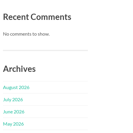
Recent Comments
No comments to show.
Archives
August 2026
July 2026
June 2026
May 2026