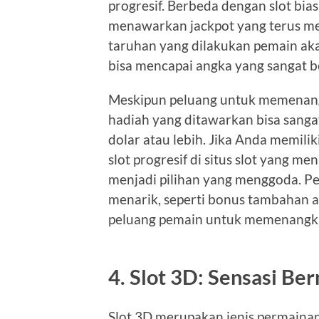
progresif. Berbeda dengan slot bias
menawarkan jackpot yang terus men
taruhan yang dilakukan pemain aka
bisa mencapai angka yang sangat b
Meskipun peluang untuk memenangka
hadiah yang ditawarkan bisa sang
dolar atau lebih. Jika Anda memil
slot progresif di situs slot yang 
menjadi pilihan yang menggoda. Perm
menarik, seperti bonus tambahan a
peluang pemain untuk memenangka
4. Slot 3D: Sensasi Ber
Slot 3D merupakan jenis permainan 