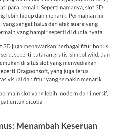
ti para pemain. Seperti namanya, slot 3D
ng lebih hidup dan menarik. Permainan ini
i yang sangat halus dan efek suara yang
main yang hampir seperti di dunia nyata.
slot 3D juga menawarkan berbagai fitur bonus
u, seperti putaran gratis, simbol wild, dan
temukan di situs slot yang menyediakan
eperti Dragoonsoft, yang juga terus
s visual dan fitur yang semakin menarik.
bermain slot yang lebih modern dan imersif,
epat untuk dicoba.
Bonus: Menambah Keseruan