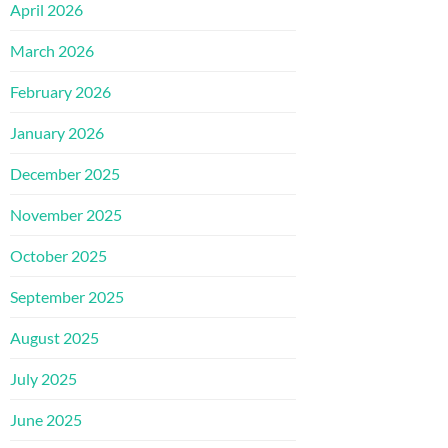
April 2026
March 2026
February 2026
January 2026
December 2025
November 2025
October 2025
September 2025
August 2025
July 2025
June 2025