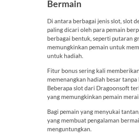
Bermain
Di antara berbagai jenis slot, slot 
paling dicari oleh para pemain ber
berbagai bentuk, seperti putaran gr
memungkinkan pemain untuk memut
untuk hadiah.
Fitur bonus sering kali memberik
memenangkan hadiah besar tanpa h
Beberapa slot dari Dragoonsoft te
yang memungkinkan pemain meraih
Bagi pemain yang menyukai tantang
yang membuat pengalaman bermain
menguntungkan.