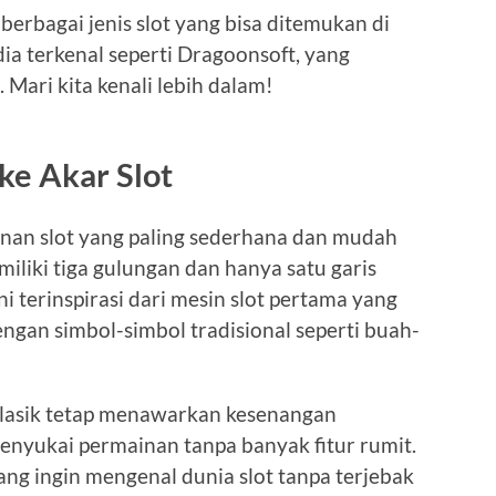
berbagai jenis slot yang bisa ditemukan di
dia terkenal seperti Dragoonsoft, yang
 Mari kita kenali lebih dalam!
 ke Akar Slot
mainan slot yang paling sederhana dan mudah
miliki tiga gulungan dan hanya satu garis
i terinspirasi dari mesin slot pertama yang
engan simbol-simbol tradisional seperti buah-
klasik tetap menawarkan kesenangan
menyukai permainan tanpa banyak fitur rumit.
ng ingin mengenal dunia slot tanpa terjebak