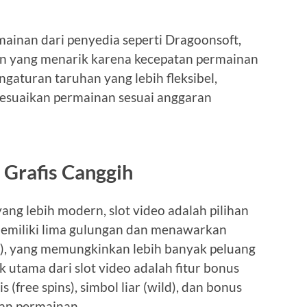
mainan dari penyedia seperti Dragoonsoft,
lihan yang menarik karena kecepatan permainan
aturan taruhan yang lebih fleksibel,
suaikan permainan sesuai anggaran
n Grafis Canggih
ang lebih modern, slot video adalah pilihan
a memiliki lima gulungan dan menawarkan
s), yang memungkinkan lebih banyak peluang
k utama dari slot video adalah fitur bonus
 (free spins), simbol liar (wild), dan bonus
an permainan.