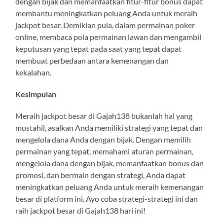
dengan bijak dan memanfaatkan fitur-fitur bonus dapat
membantu meningkatkan peluang Anda untuk meraih
jackpot besar. Demikian pula, dalam permainan poker
online, membaca pola permainan lawan dan mengambil
keputusan yang tepat pada saat yang tepat dapat
membuat perbedaan antara kemenangan dan
kekalahan.
Kesimpulan
Meraih jackpot besar di Gajah138 bukanlah hal yang
mustahil, asalkan Anda memiliki strategi yang tepat dan
mengelola dana Anda dengan bijak. Dengan memilih
permainan yang tepat, memahami aturan permainan,
mengelola dana dengan bijak, memanfaatkan bonus dan
promosi, dan bermain dengan strategi, Anda dapat
meningkatkan peluang Anda untuk meraih kemenangan
besar di platform ini. Ayo coba strategi-strategi ini dan
raih jackpot besar di Gajah138 hari ini!