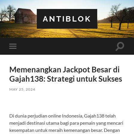
ANTIBLOK
Toggle
Toggle
search
mobile
field
menu
Memenangkan Jackpot Besar di
Gajah138: Strategi untuk Sukses
MAY 25, 2024
Di dunia perjudian online Indonesia, Gajah138 telah
menjadi destinasi utama bagi para pemain yang mencari
kesempatan untuk meraih kemenangan besar. Dengan