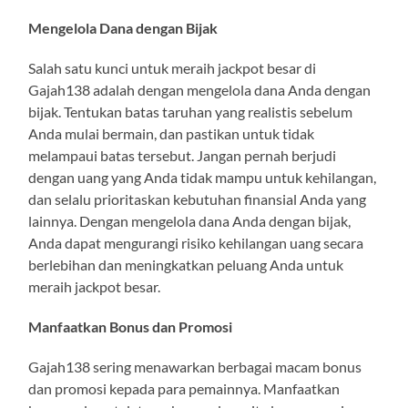
Mengelola Dana dengan Bijak
Salah satu kunci untuk meraih jackpot besar di
Gajah138 adalah dengan mengelola dana Anda dengan
bijak. Tentukan batas taruhan yang realistis sebelum
Anda mulai bermain, dan pastikan untuk tidak
melampaui batas tersebut. Jangan pernah berjudi
dengan uang yang Anda tidak mampu untuk kehilangan,
dan selalu prioritaskan kebutuhan finansial Anda yang
lainnya. Dengan mengelola dana Anda dengan bijak,
Anda dapat mengurangi risiko kehilangan uang secara
berlebihan dan meningkatkan peluang Anda untuk
meraih jackpot besar.
Manfaatkan Bonus dan Promosi
Gajah138 sering menawarkan berbagai macam bonus
dan promosi kepada para pemainnya. Manfaatkan