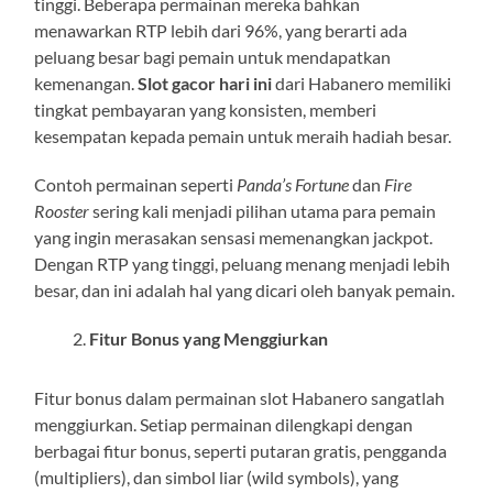
tinggi. Beberapa permainan mereka bahkan
menawarkan RTP lebih dari 96%, yang berarti ada
peluang besar bagi pemain untuk mendapatkan
kemenangan.
Slot gacor hari ini
dari Habanero memiliki
tingkat pembayaran yang konsisten, memberi
kesempatan kepada pemain untuk meraih hadiah besar.
Contoh permainan seperti
Panda’s Fortune
dan
Fire
Rooster
sering kali menjadi pilihan utama para pemain
yang ingin merasakan sensasi memenangkan jackpot.
Dengan RTP yang tinggi, peluang menang menjadi lebih
besar, dan ini adalah hal yang dicari oleh banyak pemain.
Fitur Bonus yang Menggiurkan
Fitur bonus dalam permainan slot Habanero sangatlah
menggiurkan. Setiap permainan dilengkapi dengan
berbagai fitur bonus, seperti putaran gratis, pengganda
(multipliers), dan simbol liar (wild symbols), yang