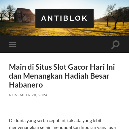
ANTIBLOK
Toggle
Toggle
search
mobile
field
menu
Main di Situs Slot Gacor Hari Ini
dan Menangkan Hadiah Besar
Habanero
NOVEMBER 20, 2024
Di dunia yang serba cepat ini, tak ada yang lebih
menyenangkan selain mendapatkan hiburan yang juga