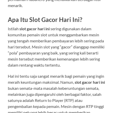
menarik.
Apa Itu Slot Gacor Hari Ini?
Istilah
slot gacor hari ini
sering digunakan dalam
komunitas pemain slot untuk menggambarkan mesin
yang tengah memberikan pembayaran lebih sering pada
hari tersebut. Mesin slot yang “gacor” dianggap memiliki
“pola” pembayaran yang baik, yang sering kali berarti
mesin tersebut memberikan kemenangan lebih sering
dalam rentang waktu tertentu.
Hal ini tentu saja sangat menarik bagi pemain yang ingin
meraih keuntungan maksimal. Namun,
slot gacor hari ini
bukan semata-mata masalah keberuntungan semata,
melainkan juga dipengaruhi oleh berbagai faktor, salah
satunya adalah Return to Player (RTP) atau
pengembalian kepada pemain. Mesin dengan RTP tinggi
memiliki peluang lebih besar untuk memberikan