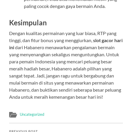
paling cocok dengan gaya bermain Anda.
Kesimpulan
Dengan kualitas permainan yang luar biasa, RTP yang
tinggi, dan fitur bonus yang menggiurkan,
slot gacor hari
ini
dari Habanero menawarkan pengalaman bermain
yang menyenangkan sekaligus menguntungkan. Untuk
para pemain Indonesia yang mencari peluang besar
meraih hadiah besar, Habanero adalah pilihan yang
sangat tepat. Jadi, jangan ragu untuk bergabung dan
mulai bermain di situs yang menawarkan permainan
Habanero, dan buktikan sendiri seberapa besar peluang
Anda untuk meraih kemenangan besar hari ini!
Uncategorized
PREVIOUS POST