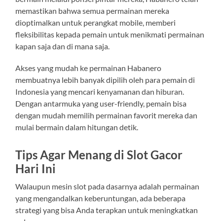
memastikan bahwa semua permainan mereka
dioptimalkan untuk perangkat mobile, memberi
fleksibilitas kepada pemain untuk menikmati permainan
kapan saja dan di mana saja.
Akses yang mudah ke permainan Habanero
membuatnya lebih banyak dipilih oleh para pemain di
Indonesia yang mencari kenyamanan dan hiburan.
Dengan antarmuka yang user-friendly, pemain bisa
dengan mudah memilih permainan favorit mereka dan
mulai bermain dalam hitungan detik.
Tips Agar Menang di Slot Gacor
Hari Ini
Walaupun mesin slot pada dasarnya adalah permainan
yang mengandalkan keberuntungan, ada beberapa
strategi yang bisa Anda terapkan untuk meningkatkan