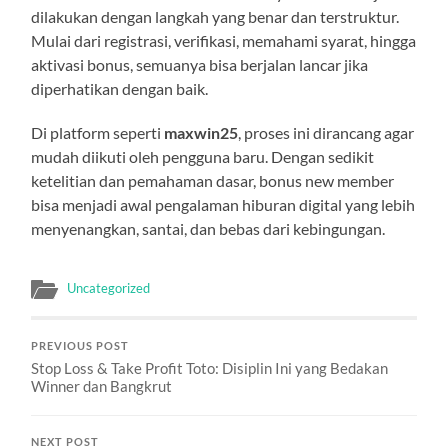
dilakukan dengan langkah yang benar dan terstruktur.
Mulai dari registrasi, verifikasi, memahami syarat, hingga
aktivasi bonus, semuanya bisa berjalan lancar jika
diperhatikan dengan baik.
Di platform seperti
maxwin25
, proses ini dirancang agar
mudah diikuti oleh pengguna baru. Dengan sedikit
ketelitian dan pemahaman dasar, bonus new member
bisa menjadi awal pengalaman hiburan digital yang lebih
menyenangkan, santai, dan bebas dari kebingungan.
Uncategorized
PREVIOUS POST
Stop Loss & Take Profit Toto: Disiplin Ini yang Bedakan
Winner dan Bangkrut
NEXT POST