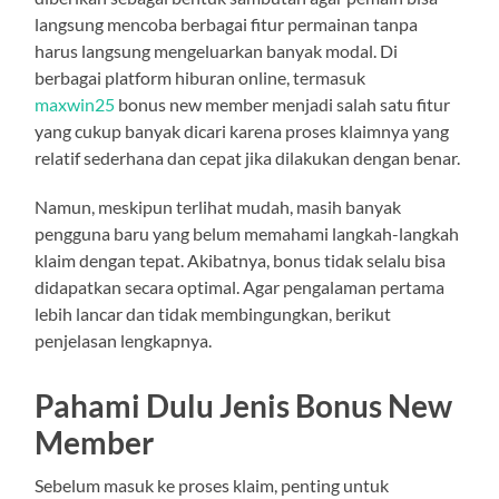
langsung mencoba berbagai fitur permainan tanpa
harus langsung mengeluarkan banyak modal. Di
berbagai platform hiburan online, termasuk
maxwin25
bonus new member menjadi salah satu fitur
yang cukup banyak dicari karena proses klaimnya yang
relatif sederhana dan cepat jika dilakukan dengan benar.
Namun, meskipun terlihat mudah, masih banyak
pengguna baru yang belum memahami langkah-langkah
klaim dengan tepat. Akibatnya, bonus tidak selalu bisa
didapatkan secara optimal. Agar pengalaman pertama
lebih lancar dan tidak membingungkan, berikut
penjelasan lengkapnya.
Pahami Dulu Jenis Bonus New
Member
Sebelum masuk ke proses klaim, penting untuk