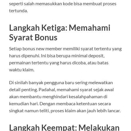
seperti salah memasukkan kode bisa membuat proses
tertunda.
Langkah Ketiga: Memahami
Syarat Bonus
Setiap bonus new member memiliki syarat tertentu yang
harus dipenuhi. Ini bisa berupa minimal deposit,
permainan tertentu yang harus dicoba, atau batas
waktu klaim.
Di sinilah banyak pengguna baru sering melewatkan
detail penting. Padahal, memahami syarat sejak awal
akan membantu menghindari kesalahpahaman di
kemudian hari. Dengan membaca ketentuan secara
singkat namun teliti, proses klaim akan jauh lebih lancar.
Langkah Keempat: Melakukan