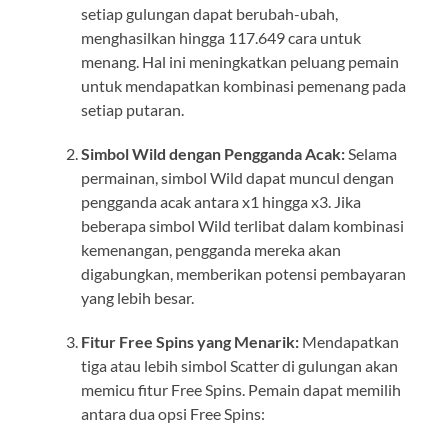
setiap gulungan dapat berubah-ubah,
menghasilkan hingga 117.649 cara untuk
menang. Hal ini meningkatkan peluang pemain
untuk mendapatkan kombinasi pemenang pada
setiap putaran.
Simbol Wild dengan Pengganda Acak:
Selama
permainan, simbol Wild dapat muncul dengan
pengganda acak antara x1 hingga x3. Jika
beberapa simbol Wild terlibat dalam kombinasi
kemenangan, pengganda mereka akan
digabungkan, memberikan potensi pembayaran
yang lebih besar.
Fitur Free Spins yang Menarik:
Mendapatkan
tiga atau lebih simbol Scatter di gulungan akan
memicu fitur Free Spins. Pemain dapat memilih
antara dua opsi Free Spins: