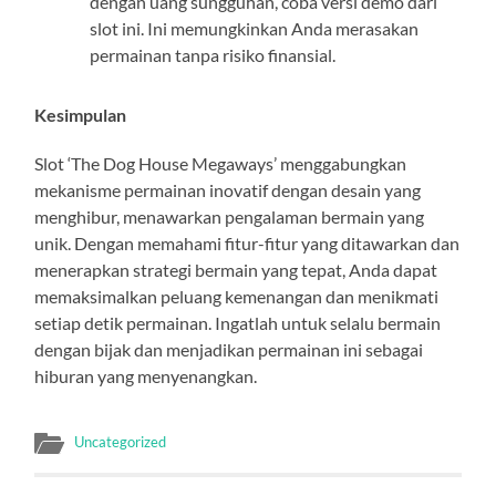
dengan uang sungguhan, coba versi demo dari
slot ini. Ini memungkinkan Anda merasakan
permainan tanpa risiko finansial.
Kesimpulan
Slot ‘The Dog House Megaways’ menggabungkan
mekanisme permainan inovatif dengan desain yang
menghibur, menawarkan pengalaman bermain yang
unik. Dengan memahami fitur-fitur yang ditawarkan dan
menerapkan strategi bermain yang tepat, Anda dapat
memaksimalkan peluang kemenangan dan menikmati
setiap detik permainan. Ingatlah untuk selalu bermain
dengan bijak dan menjadikan permainan ini sebagai
hiburan yang menyenangkan.
Uncategorized