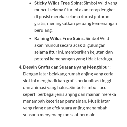
Sticky Wilds Free Spins:
Simbol Wild yang
muncul selama fitur ini akan tetap lengket
di posisi mereka selama durasi putaran
gratis, meningkatkan peluang kemenangan
berulang.
Raining Wilds Free Spins:
Simbol Wild
akan muncul secara acak di gulungan
selama fitur ini, memberikan kejutan dan
potensi kemenangan yang tidak terduga.
Desain Grafis dan Suasana yang Menghibur:
Dengan latar belakang rumah anjing yang ceria,
slot ini menghadirkan grafis berkualitas tinggi
dan animasi yang halus. Simbol-simbol lucu
seperti berbagai jenis anjing dan mainan mereka
menambah keceriaan permainan. Musik latar
yang riang dan efek suara anjing menambah
suasana menyenangkan saat bermain.