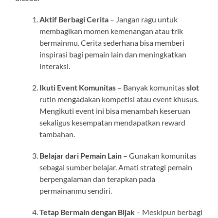
Aktif Berbagi Cerita
– Jangan ragu untuk
membagikan momen kemenangan atau trik
bermainmu. Cerita sederhana bisa memberi
inspirasi bagi pemain lain dan meningkatkan
interaksi.
Ikuti Event Komunitas
– Banyak komunitas
slot
rutin mengadakan kompetisi atau event khusus.
Mengikuti event ini bisa menambah keseruan
sekaligus kesempatan mendapatkan reward
tambahan.
Belajar dari Pemain Lain
– Gunakan komunitas
sebagai sumber belajar. Amati strategi pemain
berpengalaman dan terapkan pada
permainanmu sendiri.
Tetap Bermain dengan Bijak
– Meskipun berbagi