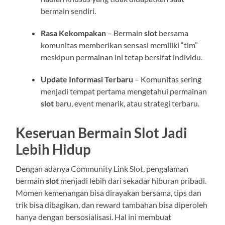
bermain sendiri.
Rasa Kekompakan
– Bermain
slot
bersama
komunitas memberikan sensasi memiliki “tim”
meskipun permainan ini tetap bersifat individu.
Update Informasi Terbaru
– Komunitas sering
menjadi tempat pertama mengetahui permainan
slot
baru, event menarik, atau strategi terbaru.
Keseruan Bermain Slot Jadi
Lebih Hidup
Dengan adanya Community Link Slot, pengalaman
bermain
slot
menjadi lebih dari sekadar hiburan pribadi.
Momen kemenangan bisa dirayakan bersama, tips dan
trik bisa dibagikan, dan reward tambahan bisa diperoleh
hanya dengan bersosialisasi. Hal ini membuat