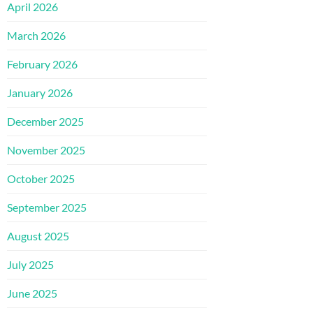
April 2026
March 2026
February 2026
January 2026
December 2025
November 2025
October 2025
September 2025
August 2025
July 2025
June 2025