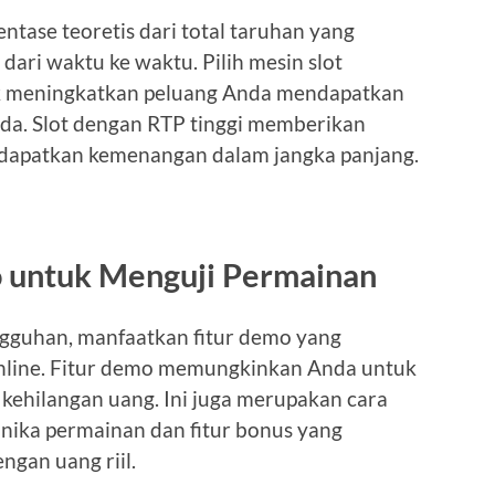
ntase teoretis dari total taruhan yang
ari waktu ke waktu. Pilih mesin slot
k meningkatkan peluang Anda mendapatkan
da. Slot dengan RTP tinggi memberikan
ndapatkan kemenangan dalam jangka panjang.
o untuk Menguji Permainan
gguhan, manfaatkan fitur demo yang
 online. Fitur demo memungkinkan Anda untuk
 kehilangan uang. Ini juga merupakan cara
ika permainan dan fitur bonus yang
ngan uang riil.