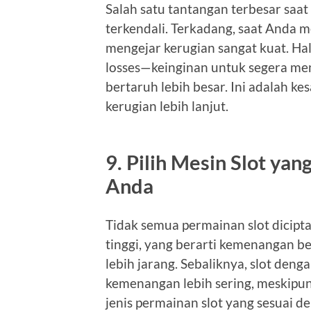
Salah satu tantangan terbesar saat
terkendali. Terkadang, saat Anda 
mengejar kerugian sangat kuat. Hal 
losses—keinginan untuk segera me
bertaruh lebih besar. Ini adalah 
kerugian lebih lanjut.
​
9. Pilih Mesin Slot ya
Anda
Tidak semua permainan slot dicipta
tinggi, yang berarti kemenangan be
lebih jarang. Sebaliknya, slot den
kemenangan lebih sering, meskipun
jenis permainan slot yang sesuai 