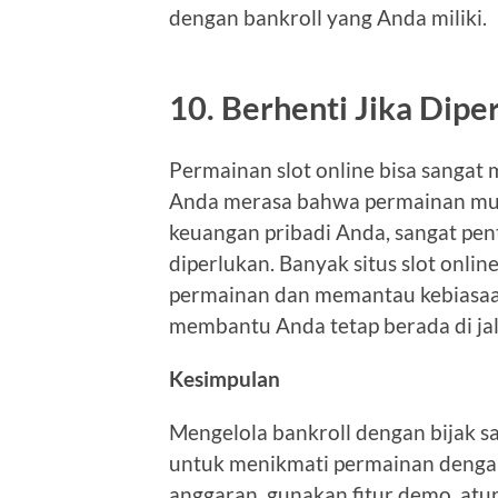
dengan bankroll yang Anda miliki.
10. Berhenti Jika Dipe
Permainan slot online bisa sangat
Anda merasa bahwa permainan mul
keuangan pribadi Anda, sangat pen
diperlukan. Banyak situs slot onli
permainan dan memantau kebiasaan
membantu Anda tetap berada di jal
Kesimpulan
Mengelola bankroll dengan bijak s
untuk menikmati permainan dengan
anggaran, gunakan fitur demo, atu