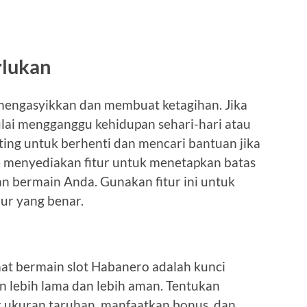
rlukan
 mengasyikkan dan membuat ketagihan. Jika
ai mengganggu kehidupan sehari-hari atau
ting untuk berhenti dan mencari bantuan jika
ne menyediakan fitur untuk menetapkan batas
 bermain Anda. Gunakan fitur ini untuk
ur yang benar.
​
aat bermain slot Habanero adalah kunci
 lebih lama dan lebih aman. Tentukan
r ukuran taruhan, manfaatkan bonus, dan