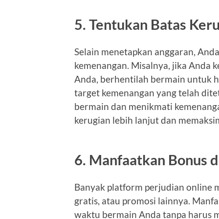
5. Tentukan Batas Ke
Selain menetapkan anggaran, Anda
kemenangan. Misalnya, jika Anda ke
Anda, berhentilah bermain untuk ha
target kemenangan yang telah dit
bermain dan menikmati kemenanga
kerugian lebih lanjut dan memaksi
6. Manfaatkan Bonus 
Banyak platform perjudian online
gratis, atau promosi lainnya. Man
waktu bermain Anda tanpa harus m