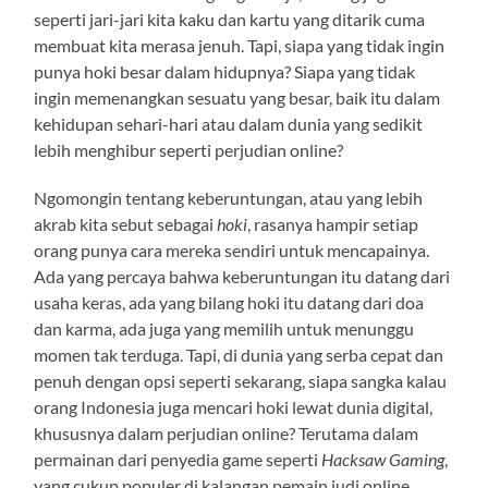
seperti jari-jari kita kaku dan kartu yang ditarik cuma
membuat kita merasa jenuh. Tapi, siapa yang tidak ingin
punya hoki besar dalam hidupnya? Siapa yang tidak
ingin memenangkan sesuatu yang besar, baik itu dalam
kehidupan sehari-hari atau dalam dunia yang sedikit
lebih menghibur seperti perjudian online?
Ngomongin tentang keberuntungan, atau yang lebih
akrab kita sebut sebagai
hoki
, rasanya hampir setiap
orang punya cara mereka sendiri untuk mencapainya.
Ada yang percaya bahwa keberuntungan itu datang dari
usaha keras, ada yang bilang hoki itu datang dari doa
dan karma, ada juga yang memilih untuk menunggu
momen tak terduga. Tapi, di dunia yang serba cepat dan
penuh dengan opsi seperti sekarang, siapa sangka kalau
orang Indonesia juga mencari hoki lewat dunia digital,
khususnya dalam perjudian online? Terutama dalam
permainan dari penyedia game seperti
Hacksaw Gaming
,
yang cukup populer di kalangan pemain judi online