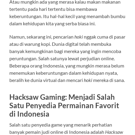
Atau mungkin ada yang merasa kalau makan makanan
tertentu pada hari tertentu bisa membawa
keberuntungan. Itu hal-hal kecil yang menambah bumbu
dalam kehidupan kita yang serba biasa ini.
Namun, sekarang ini, pencarian
hoki
nggak cuma di pasar
atau di warung kopi. Dunia digital telah membuka
banyak kemungkinan bagi mereka yang ingin mencoba
peruntungan. Salah satunya lewat perjudian online.
Beberapa orang Indonesia, yang mungkin merasa belum
menemukan keberuntungan dalam kehidupan nyata,
beralih ke dunia virtual dan mencari
hoki
mereka di sana.
Hacksaw Gaming: Menjadi Salah
Satu Penyedia Permainan Favorit
di Indonesia
Salah satu penyedia game yang menarik perhatian
banyak pemain judi online di Indonesia adalah
Hacksaw