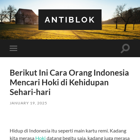
ANTIBLOK
Toggle
Toggle
search
mobile
field
menu
Berikut Ini Cara Orang Indonesia
Mencari Hoki di Kehidupan
Sehari-hari
JANUARY 19, 2025
Hidup di Indonesia itu seperti main kartu remi. Kadang
kita merasa
Hoki
datang begitu saja, kadang juga merasa