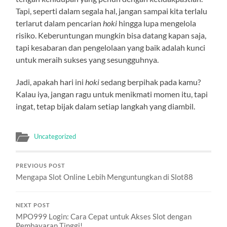
Tapi, seperti dalam segala hal, jangan sampai kita terlalu
terlarut dalam pencarian
hoki
hingga lupa mengelola
risiko. Keberuntungan mungkin bisa datang kapan saja,
tapi kesabaran dan pengelolaan yang baik adalah kunci
untuk meraih sukses yang sesungguhnya.
Jadi, apakah hari ini
hoki
sedang berpihak pada kamu?
Kalau iya, jangan ragu untuk menikmati momen itu, tapi
ingat, tetap bijak dalam setiap langkah yang diambil.
Uncategorized
PREVIOUS POST
Mengapa Slot Online Lebih Menguntungkan di Slot88
NEXT POST
MPO999 Login: Cara Cepat untuk Akses Slot dengan
Pembayaran Tinggi!