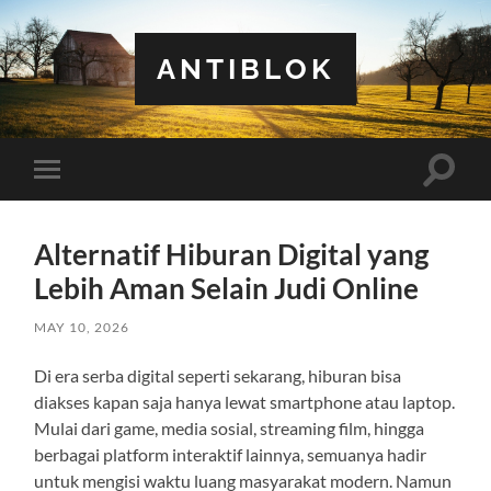
ANTIBLOK
Toggle
Toggle
search
mobile
field
menu
Alternatif Hiburan Digital yang
Lebih Aman Selain Judi Online
MAY 10, 2026
Di era serba digital seperti sekarang, hiburan bisa
diakses kapan saja hanya lewat smartphone atau laptop.
Mulai dari game, media sosial, streaming film, hingga
berbagai platform interaktif lainnya, semuanya hadir
untuk mengisi waktu luang masyarakat modern. Namun