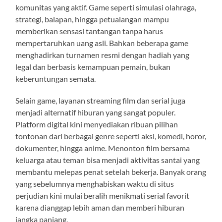
komunitas yang aktif. Game seperti simulasi olahraga,
strategi, balapan, hingga petualangan mampu
memberikan sensasi tantangan tanpa harus
mempertaruhkan uang asli. Bahkan beberapa game
menghadirkan turnamen resmi dengan hadiah yang
legal dan berbasis kemampuan pemain, bukan
keberuntungan semata.
Selain game, layanan streaming film dan serial juga
menjadi alternatif hiburan yang sangat populer.
Platform digital kini menyediakan ribuan pilihan
tontonan dari berbagai genre seperti aksi, komedi, horor,
dokumenter, hingga anime. Menonton film bersama
keluarga atau teman bisa menjadi aktivitas santai yang
membantu melepas penat setelah bekerja. Banyak orang
yang sebelumnya menghabiskan waktu di situs
perjudian kini mulai beralih menikmati serial favorit
karena dianggap lebih aman dan memberi hiburan
jangka panjang.