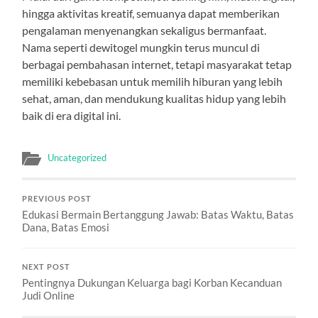
hingga aktivitas kreatif, semuanya dapat memberikan
pengalaman menyenangkan sekaligus bermanfaat.
Nama seperti dewitogel mungkin terus muncul di
berbagai pembahasan internet, tetapi masyarakat tetap
memiliki kebebasan untuk memilih hiburan yang lebih
sehat, aman, dan mendukung kualitas hidup yang lebih
baik di era digital ini.
Uncategorized
PREVIOUS POST
Edukasi Bermain Bertanggung Jawab: Batas Waktu, Batas
Dana, Batas Emosi
NEXT POST
Pentingnya Dukungan Keluarga bagi Korban Kecanduan
Judi Online